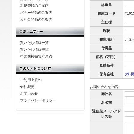
総重量
-
新規登録のご案内
バナー登録のご案内
在庫コード
#105
入札会登録のご案内
主仕様
-
現状
-
在庫場所
北九
買いたし情報一覧
付属品
-
買いたし情報投稿
中古機械売買注意点
価格（万円）
-
見積条件
-
保有会社
(株)
ご利用上規約
会社概要
お問い合わせ内容
お問い合せ
御社名
プライバシーポリシー
お名前
返信先メールアド
レス等