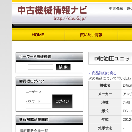
中古機械・遊
D軸油圧ユニッ
←商品詳細に戻る
次の商品について問い合わ
機械名
D軸
ユーザーID
メーカー
アマ
パスワード
地域
九州
形式
EG－
年式
201
外形寸法
-
情報掲載企業一覧