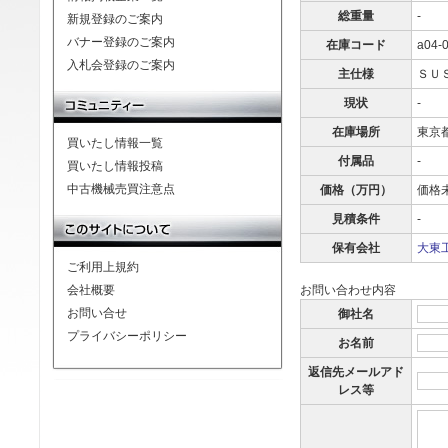
総重量
-
新規登録のご案内
バナー登録のご案内
在庫コード
a04-
入札会登録のご案内
主仕様
ＳＵ
現状
-
在庫場所
東京
買いたし情報一覧
付属品
-
買いたし情報投稿
中古機械売買注意点
価格（万円）
価格
見積条件
-
保有会社
大東工
ご利用上規約
会社概要
お問い合わせ内容
お問い合せ
御社名
プライバシーポリシー
お名前
返信先メールアド
レス等