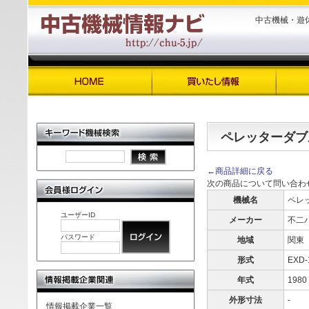
中古機械・遊
ペレッターダブ
←商品詳細に戻る
次の商品について問い合わ
機械名
ペレ
ユーザーID
メーカー
不二
パスワード
地域
関東
形式
EXD-
年式
1980
外形寸法
-
情報掲載企業一覧