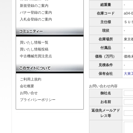
総重量
-
新規登録のご案内
バナー登録のご案内
在庫コード
a04-
入札会登録のご案内
主仕様
ＳＵ
現状
-
在庫場所
東京
買いたし情報一覧
付属品
-
買いたし情報投稿
中古機械売買注意点
価格（万円）
価格
見積条件
-
保有会社
大東工
ご利用上規約
会社概要
お問い合わせ内容
お問い合せ
御社名
プライバシーポリシー
お名前
返信先メールアド
レス等