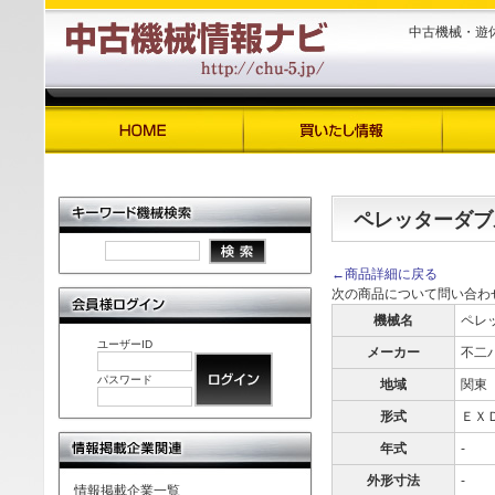
中古機械・遊
ペレッターダブ
←商品詳細に戻る
次の商品について問い合わ
機械名
ペレ
ユーザーID
メーカー
不二
パスワード
地域
関東
形式
ＥＸ
年式
-
外形寸法
-
情報掲載企業一覧