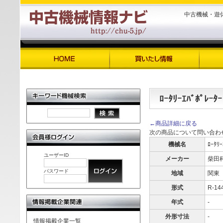
中古機械・遊
ﾛｰﾀﾘｰｴﾊﾞﾎﾟﾚｰﾀｰ
←商品詳細に戻る
次の商品について問い合わ
機械名
ﾛｰﾀﾘｰ
ユーザーID
メーカー
柴田
パスワード
地域
関東
形式
R-14
年式
-
外形寸法
-
情報掲載企業一覧