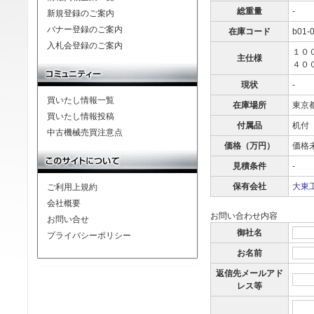
総重量
-
新規登録のご案内
バナー登録のご案内
在庫コード
b01-
入札会登録のご案内
１０
主仕様
４０
現状
-
買いたし情報一覧
在庫場所
東京
買いたし情報投稿
付属品
机付
中古機械売買注意点
価格（万円）
価格
見積条件
-
保有会社
大東工
ご利用上規約
会社概要
お問い合わせ内容
お問い合せ
御社名
プライバシーポリシー
お名前
返信先メールアド
レス等