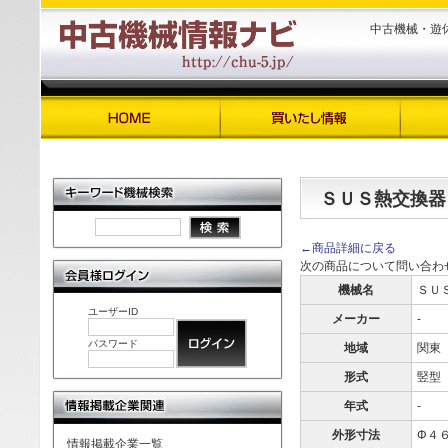
中古機械・遊
ＳＵＳ熱交換器
←商品詳細に戻る
次の商品について問い合わ
機械名
ＳＵ
ユーザーID
メーカー
-
パスワード
地域
関東
形式
竪型
年式
-
外形寸法
Φ４
情報掲載企業一覧