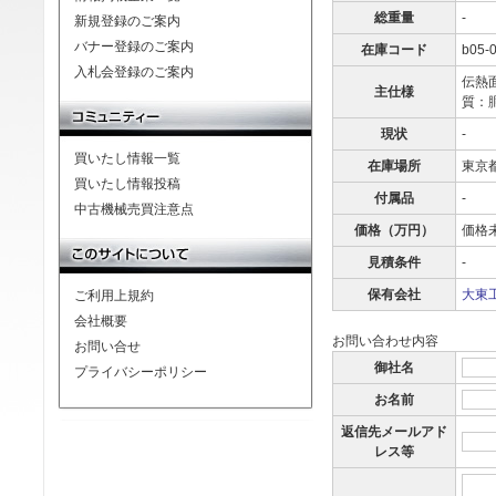
総重量
-
新規登録のご案内
バナー登録のご案内
在庫コード
b05-
入札会登録のご案内
伝熱面
主仕様
質：
現状
-
買いたし情報一覧
在庫場所
東京
買いたし情報投稿
付属品
-
中古機械売買注意点
価格（万円）
価格
見積条件
-
保有会社
大東工
ご利用上規約
会社概要
お問い合わせ内容
お問い合せ
御社名
プライバシーポリシー
お名前
返信先メールアド
レス等