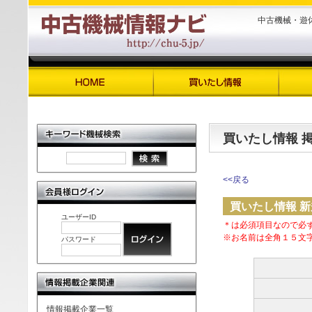
中古機械・遊
買いたし情報 
<<戻る
買いたし情報 
ユーザーID
＊は必須項目なので必
※お名前は全角１５文
パスワード
情報掲載企業一覧