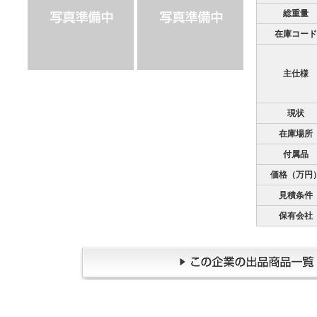
総重量
在庫コード
主仕様
現状
在庫場所
付属品
価格（万円
見積条件
保有会社