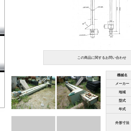
機械名
メーカー
地域
型式
年式
外形寸法