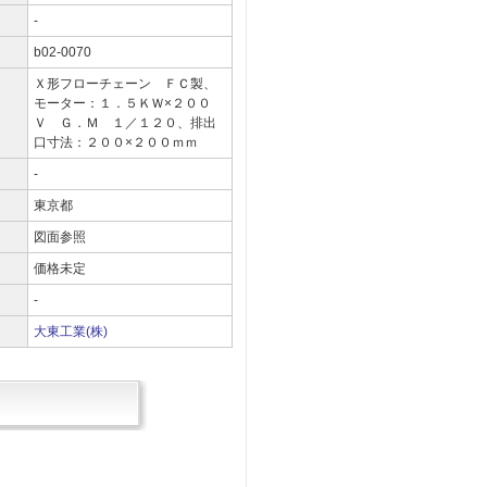
-
b02-0070
Ｘ形フローチェーン ＦＣ製、
モーター：１．５ＫＷ×２００
Ｖ Ｇ．Ｍ １／１２０、排出
口寸法：２００×２００ｍｍ
-
東京都
図面参照
）
価格未定
-
大東工業(株)