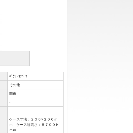
ﾊﾞｹｯﾄｺﾝﾍﾞﾔｰ
その他
関東
-
-
ケース寸法：２００×２００ｍ
ｍ ケース総高さ：５７００Ｈ
ｍｍ