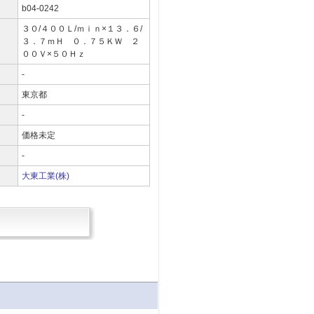
b04-0242
３０/４００Ｌ/ｍｉｎ×１３．６/
３．７ｍＨ ０．７５ＫＷ ２
００Ｖ×５０Ｈｚ
-
東京都
-
）
価格未定
-
大東工業(株)