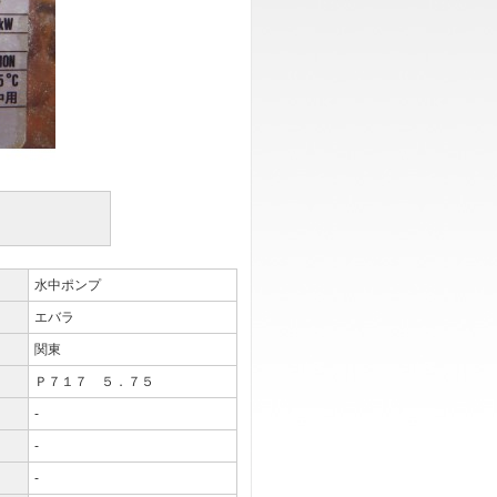
水中ポンプ
エバラ
関東
Ｐ７１７ ５．７５
-
-
-