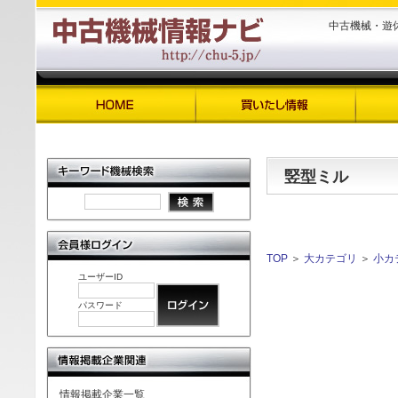
中古機械・遊
竪型ミル
TOP
＞
大カテゴリ
＞
小カ
ユーザーID
パスワード
情報掲載企業一覧