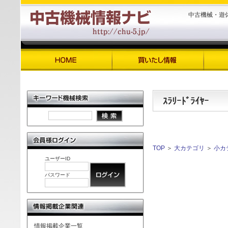
中古機械・遊
ｽﾗﾘｰﾄﾞﾗｲﾔｰ
TOP
＞
大カテゴリ
＞
小カ
ユーザーID
パスワード
情報掲載企業一覧